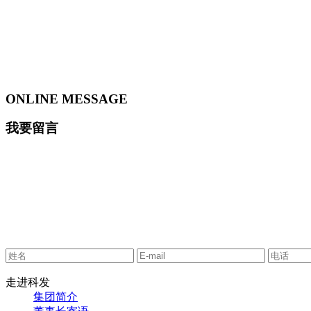
ONLINE MESSAGE
我要留言
走进科发
集团简介