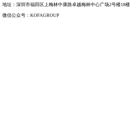
地址：深圳市福田区上梅林中康路卓越梅林中心广场2号楼18楼
微信公众号：KOFAGROUP