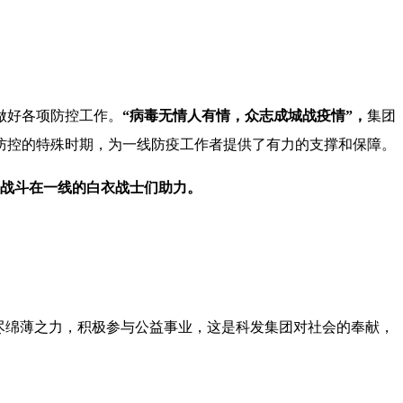
做好各项防控工作。
“
病毒无情人有情，众志成城战疫情
”
，
集团
防控的特殊时期，为一线防疫工作者提供了有力的支撑和保障。
战斗在一线的白衣战士们助力。
尽绵薄之力，积极参与公益事业，这是科发集团对社会的奉献，