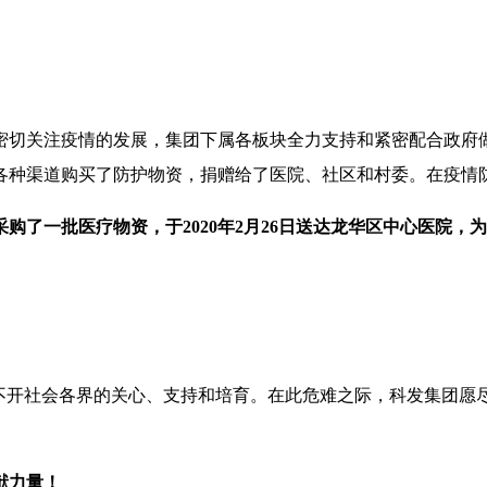
直密切关注疫情的发展，集团下属各板块全力支持和紧密配合政府
各种渠道购买了防护物资，捐赠给了医院、社区和村委。在疫情
购了一批医疗物资，于2020年
2
月
26
日送达龙华区中心医院，为
不开社会各界的关心、支持和培育。在此危难之际，科发集团愿
献力量！