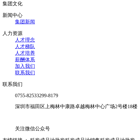
集团文化
新闻中心
集团新闻
人力资源
人才理念
人才梯队
人才培养
薪酬体系
加入我们
联系我们
联系我们
0755-82533299-8179
深圳市福田区上梅林中康路卓越梅林中心广场2号楼18楼
关注微信公众号