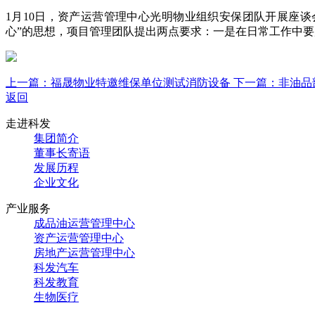
1月10日，资产运营管理中心光明物业组织安保团队开展座
心”的思想，项目管理团队提出两点要求：一是在日常工作中
上一篇：福晟物业特邀维保单位测试消防设备
下一篇：非油品
返回
走进科发
集团简介
董事长寄语
发展历程
企业文化
产业服务
成品油运营管理中心
资产运营管理中心
房地产运营管理中心
科发汽车
科发教育
生物医疗