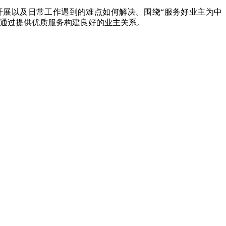
开展以及日常工作遇到的难点如何解决。围绕“服务好业主为中
要通过提供优质服务构建良好的业主关系。