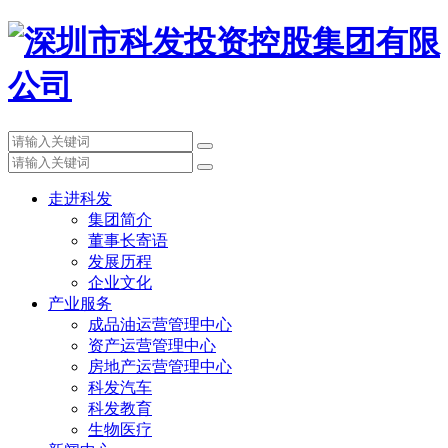
走进科发
集团简介
董事长寄语
发展历程
企业文化
产业服务
成品油运营管理中心
资产运营管理中心
房地产运营管理中心
科发汽车
科发教育
生物医疗