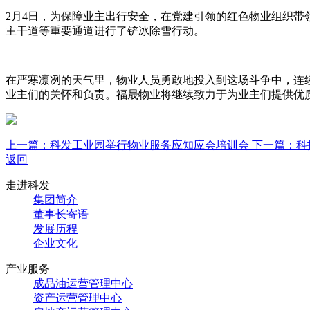
2月4日，为保障业主出行安全，在党建引领的红色物业组织
主干道等重要通道进行了铲冰除雪行动。
在严寒凛冽的天气里，物业人员勇敢地投入到这场斗争中，连
业主们的关怀和负责。福晟物业将继续致力于为业主们提供优
上一篇：科发工业园举行物业服务应知应会培训会
下一篇：科
返回
走进科发
集团简介
董事长寄语
发展历程
企业文化
产业服务
成品油运营管理中心
资产运营管理中心