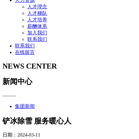
人力资源
人才理念
人才梯队
人才培养
薪酬体系
加入我们
联系我们
联系我们
在线留言
NEWS CENTER
新闻中心
———
集团新闻
铲冰除雪 服务暖心人
日期：2024-03-11