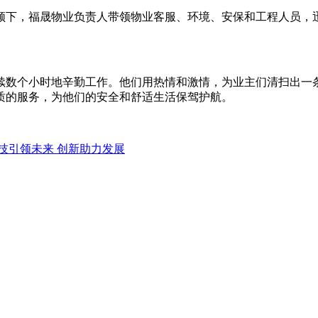
带领下，福晟物业负责人带领物业客服、环境、安保和工程人员，
续数个小时地辛勤工作。他们用热情和激情，为业主们清扫出一
质的服务，为他们的安全和舒适生活保驾护航。
技引领未来 创新助力发展