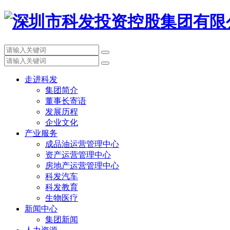
走进科发
集团简介
董事长寄语
发展历程
企业文化
产业服务
成品油运营管理中心
资产运营管理中心
房地产运营管理中心
科发汽车
科发教育
生物医疗
新闻中心
集团新闻